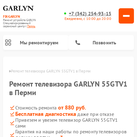
+7 (342) 254-93-15
FIX-GARLYN
Ежедневно, с 10:00 до 20:00
Ремонт устройств GARLYN
Специализированный
cервисный центр г.
Пермь
Мы ремонтируем
Позвонить
Перми
Ремонт телевизора GARLYN 55GTV1 в Перми
Ремонт телевизора GARLYN 55GTV1
в Перми
от 880 руб.
Стоимость ремонта
Бесплатная диагностика
даже при отказе
Привезем и увезем телевизор GARLYN 55GTV1
сами
Ремонт вертикальных пылесосов GARLYN
Ремонт микроволновых печей GARLYN
Ремонт винных шкафов GARLYN
Ремонт роботов-стеклоочистителей GARLYN
Ремонт климатических комплексов GARLYN
Ремонт роботов-пылесосов GARLYN
Ремонт посудомоечных машин GARLYN
Ремонт парогенераторов GARLYN
Гарантия на наши работы по ремонту телевизоров