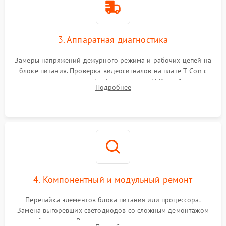
3. Аппаратная диагностика
Замеры напряжений дежурного режима и рабочих цепей на
блоке питания. Проверка видеосигналов на плате T-Con с
помощью осциллографа. Тестирование LED-драйвера и
Подробнее
светодиодных планок подсветки мультиметром.
4. Компонентный и модульный ремонт
Перепайка элементов блока питания или процессора.
Замена выгоревших светодиодов со сложным демонтажом
хрупкой матрицы. Восстановление поврежденных дорожек,