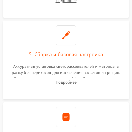
Подробнее
прошивка микросхем памяти EEPROM
5. Сборка и базовая настройка
Аккуратная установка светорассеивателей и матрицы в
рамку без перекосов для исключения засветов и трещин.
Подключение внутренних шлейфов. Закрытие корпуса.
Подробнее
Сброс настроек и обновление программного обеспечения.