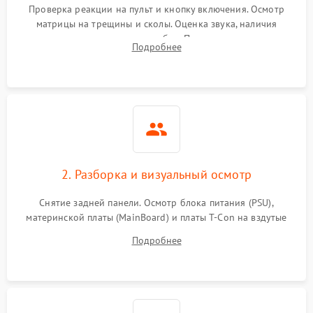
Проверка реакции на пульт и кнопку включения. Осмотр
матрицы на трещины и сколы. Оценка звука, наличия
подсветки и индикаторов ошибок. Подключение тестовых
Подробнее
источников сигнала для выявления симптомов поломки.
2. Разборка и визуальный осмотр
Снятие задней панели. Осмотр блока питания (PSU),
материнской платы (MainBoard) и платы T-Con на вздутые
конденсаторы, прогары, окисления и микротрещины.
Подробнее
Проверка надежности фиксации и целостности шлейфов.