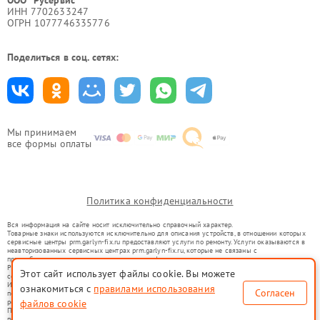
ООО "Русервис"
ИНН 7702633247
ОГРН 1077746335776
Поделиться в соц. сетях:
Мы принимаем
все формы оплаты
Политика конфиденциальности
Вся информация на сайте носит исключительно справочный характер.
Товарные знаки используются исключительно для описания устройств, в отношении которых
сервисные центры prm.garlyn-fix.ru предоставляют услуги по ремонту. Услуги оказываются в
неавторизованных сервисных центрах prm.garlyn-fix.ru, которые не связаны с
правообладателями товарных знаков или их официальными представителями.
Ремонт осуществляется для устройств, уже введенных в гражданский оборот в соответствии
Этот сайт использует файлы cookie. Вы можете
со статьей 1487 ГК РФ.
Использование товарных знаков не преследует цели индивидуализации услуг или введения
ознакомиться с
правилами использования
Согласен
потребителей в заблуждение, а служит для информирования о предоставляемых услугах по
файлов cookie
ремонту техники указанных брендов.
Представленная на сайте информация не является публичной офертой, определяемой
положениями Статьи 437(2) Гражданского кодекса РФ