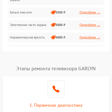
Разъёмы и интерфейсы
Битые пиксели
5500 ₽
Подробнее →
Механические повреждения
Затемнение части экрана
5000 ₽
Подробнее →
Программное обеспечение
Неравномерная яркость
4000 ₽
Подробнее →
Корпус и механика
Выгорание матрицы
6000 ₽
Подробнее →
Пульт и управление
Этапы ремонта телевизора GARLYN
Сеть и подключения
Аудио
Сетевая
1. Первичная диагностика