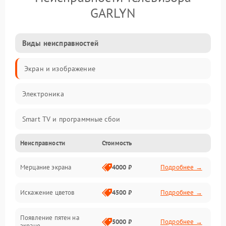
GARLYN
Виды неисправностей
Экран и изображение
Электроника
Smart TV и программные сбои
Неисправности
Стоимость
Питание и запуск
Мерцание экрана
4000 ₽
Подробнее →
Подсветка и LED-модули
Искажение цветов
4500 ₽
Подробнее →
Звук и аудиосистема
Появление пятен на
Сигнал и приём каналов
5000 ₽
Подробнее →
экране