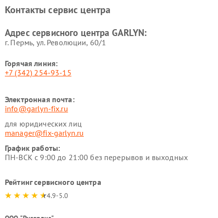
Ремонт роботов-
Ремонт кондиционеров
Контакты сервис центра
стеклоочистителей GARLYN
GARLYN
Ремонт парогенераторов
Ремонт проекторов GARLYN
Адрес сервисного центра GARLYN:
GARLYN
г. Пермь, ул. ​Революции, 60/1
Горячая линия:
+7 (342) 254-93-15
Электронная почта:
info@garlyn-fix.ru
для юридических лиц
manager@fix-garlyn.ru
График работы:
ПН-ВСК с 9:00 до 21:00 без перерывов и выходных
Рейтинг сервисного центра
4.9-5.0